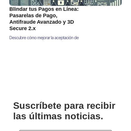
Blindar tus Pagos en Línea:
Pasarelas de Pago,
Antifraude Avanzado y 3D
Secure 2.x
Descubre cómo mejorar la aceptación de
pagos, reducir el fraude y minimizar
contracargos con estrategias avanzadas de
pasarelas de pago, antifraude y 3D Secure
2.0 para grandes empresas. Aprende
soluciones prácticas que optimizan la
seguridad sin afectar la experiencia del
usuario.
Suscríbete para recibir
las últimas noticias.