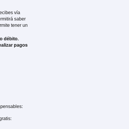
ecibes vía
ermitirá saber
rmite tener un
 o débito.
ealizar pagos
spensables:
ratis: