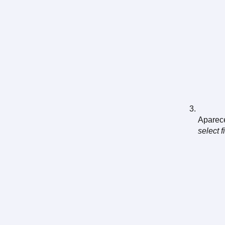
Aparece
select f