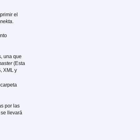
rimir el
nekta
.
nto
s, una que
master
(Esta
G, XML y
 carpeta
s por las
se llevará