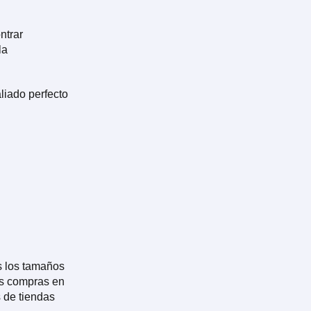
ntrar
la
liado perfecto
s los tamaños
as compras en
s de tiendas