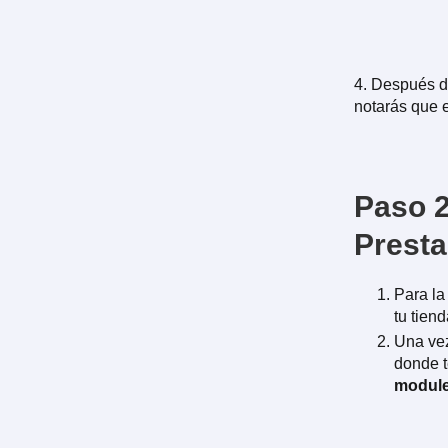
4. Después de
notarás que 
Paso 2
Prest
Para la
tu tien
Una vez
donde t
module