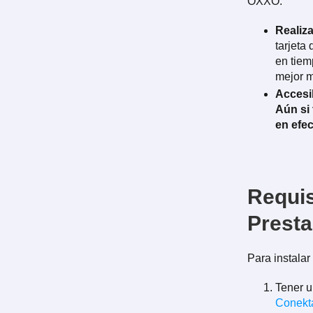
OXXO.
Realiz
tarjeta 
en tiem
mejor m
Accesib
Aún si 
en efec
Requis
Prest
Para instalar
Tener u
Conekt