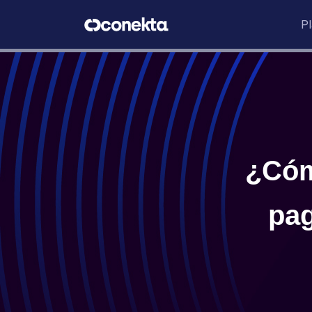
P
¿Cóm
pag