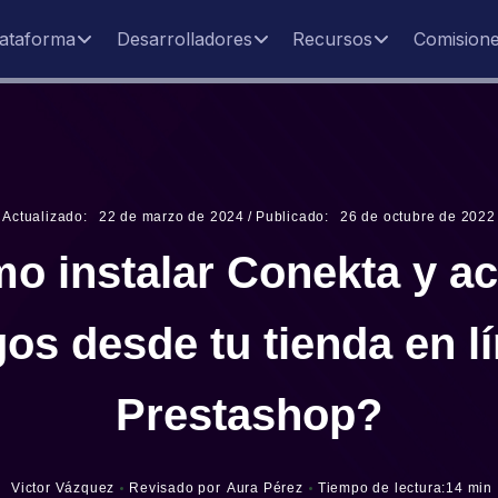
lataforma
Desarrolladores
Recursos
Comision
Actualizado:
22
de
marzo
de
2024
/
Publicado:
26
de
octubre
de
2022
o instalar Conekta y ac
os desde tu tienda en l
Prestashop?
Victor Vázquez
Revisado por
Aura Pérez
Tiempo de lectura:
14 min