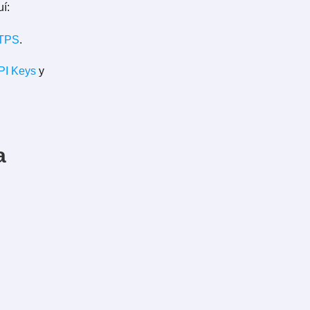
í:
TPS
.
API Keys
y
a