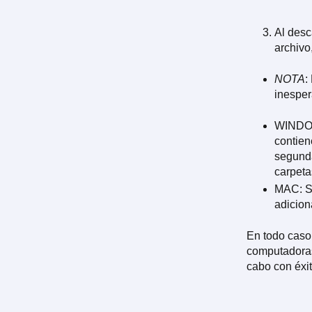
Al desc
archivo
NOTA
:
inesper
WINDOWS
contien
segunda
carpetas
MAC: Si
adicion
En todo caso
computadoras 
cabo con éxit