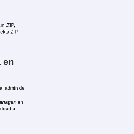
n .ZIP,
nekta.ZIP
a en
 al admin de
anager
, en
load a