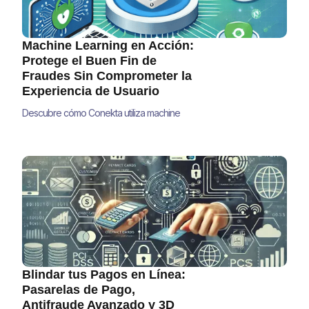
Machine Learning en Acción:
Protege el Buen Fin de
Fraudes Sin Comprometer la
Experiencia de Usuario
Descubre cómo Conekta utiliza machine
learning para proteger tus transacciones en
El Buen Fin sin comprometer la experiencia
del usuario. Conoce los algoritmos y
estrategias que revolucionan la prevención
de fraudes en América Latina.
Blindar tus Pagos en Línea:
Pasarelas de Pago,
Antifraude Avanzado y 3D