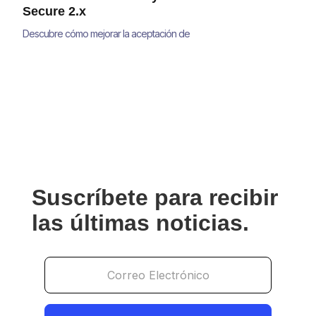
Secure 2.x
Descubre cómo mejorar la aceptación de
pagos, reducir el fraude y minimizar
contracargos con estrategias avanzadas de
pasarelas de pago, antifraude y 3D Secure
2.0 para grandes empresas. Aprende
soluciones prácticas que optimizan la
seguridad sin afectar la experiencia del
usuario.
Suscríbete para recibir
las últimas noticias.