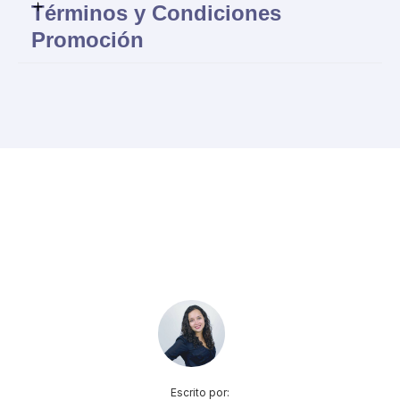
Términos y Condiciones
Promoción
Todas las marcas comerciales mencionadas en el presente
artículo, diversas a CONEKTA®, son propiedad de sus
respectivos titulares y no necesariamente tienen asociación o
relación con GRUPO CONEKTAME, S.A. DE C.V.
Las marcas comerciales referidas son citadas con el único fin
de ejemplificar y describir productos y/o servicios específicos
que fueron objeto del presente artículo. La mención de estas
marcas no implica ninguna alianza o relación comercial con sus
titulares ni desprestigia los productos o servicios que amparan.
El presente artículo tiene una intención informativa y no es una
oferta de productos ni servicios. No se garantiza la veracidad de
la información debido a que puede contener elementos
obtenidos de fuentes públicas.
Escrito por: