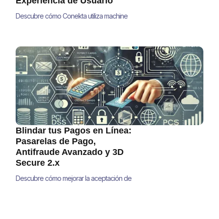
Experiencia de Usuario
Descubre cómo Conekta utiliza machine
learning para proteger tus transacciones en
El Buen Fin sin comprometer la experiencia
del usuario. Conoce los algoritmos y
estrategias que revolucionan la prevención
de fraudes en América Latina.
Blindar tus Pagos en Línea:
Pasarelas de Pago,
Antifraude Avanzado y 3D
Secure 2.x
Descubre cómo mejorar la aceptación de
pagos, reducir el fraude y minimizar
contracargos con estrategias avanzadas de
pasarelas de pago, antifraude y 3D Secure