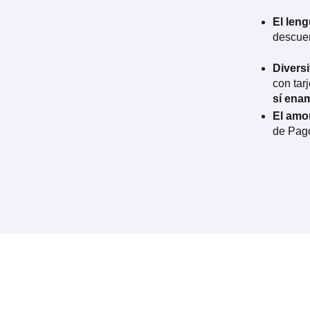
El len
descuen
Divers
con tar
sí ena
El amo
de Pago