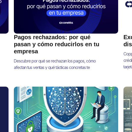
Pagos rechazados: por qué
Ex
pasan y cómo reducirlos en tu
di
empresa
Copp
crédi
Descubre por qué se rechazan los pagos, cómo
tarje
afectan tus ventas y qué tácticas concretas te
ayudan a mejorar tu tasa de aprobación y recuperar
ingresos.