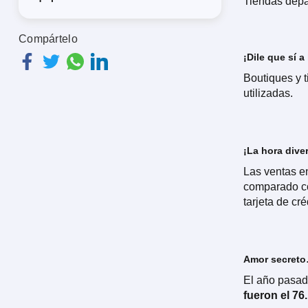
Tiendas depa
Compártelo
¡Dile que sí a 
Boutiques y t
utilizadas.
¡La hora diver
Las ventas en
comparado co
tarjeta de cré
Amor secreto…
El año pasad
fueron el 76.