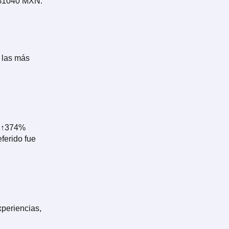
e $1040 MXN.
o las más
n ↑374%
ferido fue
xperiencias,