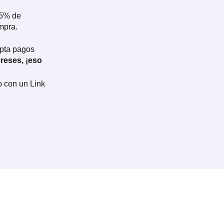
25% de
mpra.
epta pagos
reses, ¡eso
o con un Link