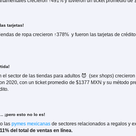
rtamentales crecieron ↑491% y tuvieron un ticket promedio d
las tarjetas!
iendas de ropa crecieron ↑378% y fueron las tarjetas de crédit
tida!
 el sector de las tiendas para adultos 😈 (
sex shops
) creciero
n 2020, con un ticket promedio de $1377 MXN y su método pre
dito.
 ¡pero esto no lo es!
o las
pymes mexicanas
de sectores relacionados a regalos y e
11% del total de ventas en línea.