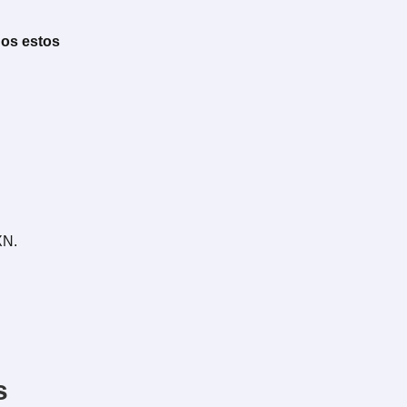
dos estos
XN.
s