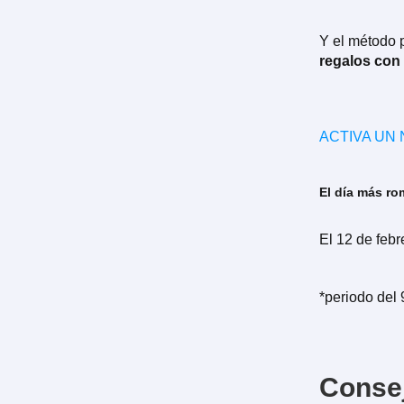
Y el método p
regalos con 
ACTIVA UN
El día más ro
El 12 de feb
*periodo del 
Consej