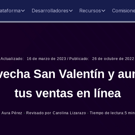
lataforma
Desarrolladores
Recursos
Comision
Actualizado:
16
de
marzo
de
2023
/
Publicado:
26
de
octubre
de
2022
echa San Valentín y a
tus ventas en línea
Aura Pérez
Revisado por
Carolina Lizarazo
Tiempo de lectura:
5 min