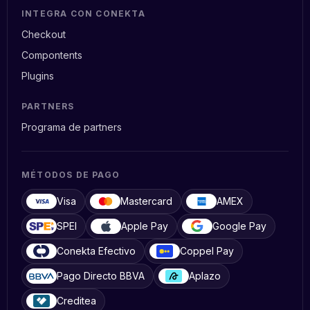
INTEGRA CON CONEKTA
Checkout
Compontents
Plugins
PARTNERS
Programa de partners
MÉTODOS DE PAGO
Visa
Mastercard
AMEX
SPEI
Apple Pay
Google Pay
Conekta Efectivo
Coppel Pay
Pago Directo BBVA
Aplazo
Creditea