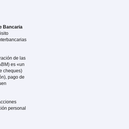
e Bancaria
isito
interbancarias
ación de las
ABM) es «un
de cheques)
ón), pago de
quen
acciones
ción personal