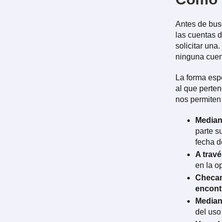
Antes de bus
las cuentas 
solicitar una
ninguna cuen
La forma espe
al que perte
nos permiten
Median
parte s
fecha d
A travé
en la o
Checan
encontr
Median
del uso