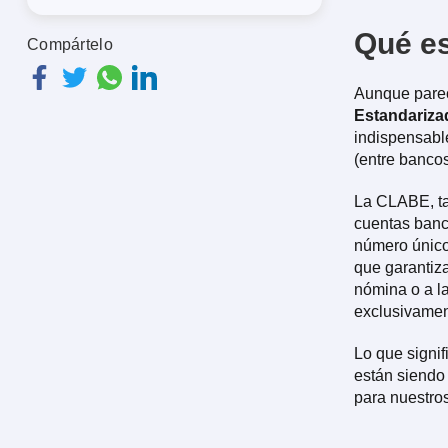
Qué es
Compártelo
Aunque parec
Estandariza
indispensable
(entre bancos
La CLABE, t
cuentas banc
número único
que garantiza
nómina o a la
exclusivament
Lo que signi
están siendo 
para nuestros