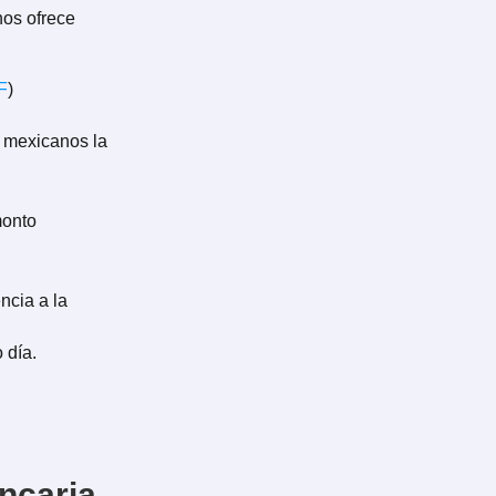
nos ofrece
F
)
s mexicanos la
monto
ncia a la
 día.
ncaria