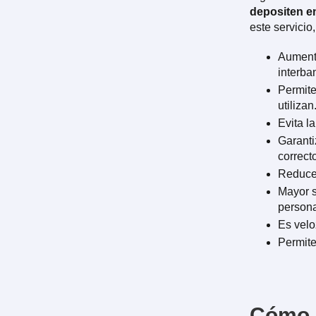
depositen en
este servicio
Aumenta
interba
Permite
utilizan
Evita l
Garanti
correct
Reduce 
Mayor s
person
Es velo
Permite
Cómo 