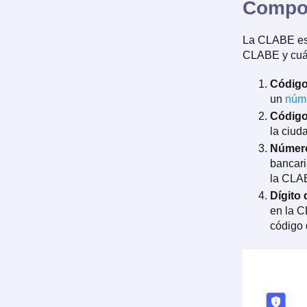
Compo
La CLABE est
CLABE y cuán
Código
un
núme
Código 
la ciud
Número
bancari
la CLA
Dígito 
en la C
código 