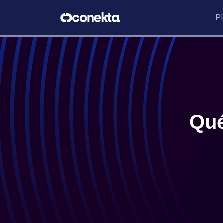
P
Qué