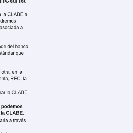
na la CLABE a
podremos
 asociada a
nde del banco
stándar que
otra, en la
enta, RFC, la
rar la CLABE
o, podemos
a la CLABE.
rla a través