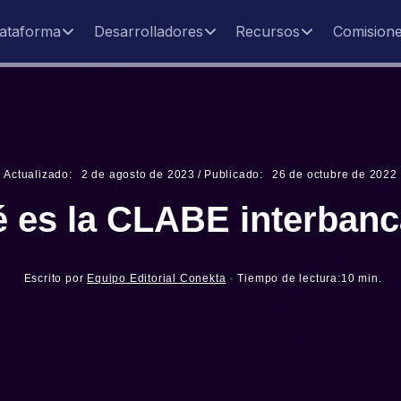
lataforma
Desarrolladores
Recursos
Comision
Actualizado:
2
de
agosto
de
2023
/
Publicado:
26
de
octubre
de
2022
 es la CLABE interbanc
Escrito por
Equipo Editorial Conekta
Tiempo de lectura:
10 min.