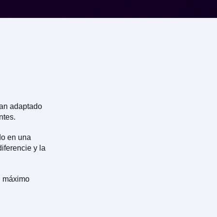
han adaptado
ntes.
do en una
iferencie y la
l máximo