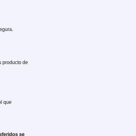
egura.
s producto de
ol que
sferidos se