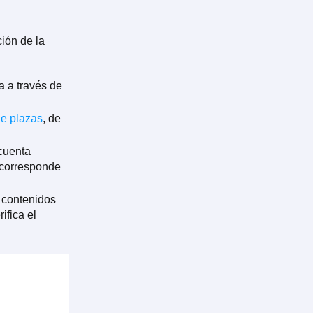
ión de la
a a través de
de plazas
, de
cuenta
 corresponde
s contenidos
ifica el