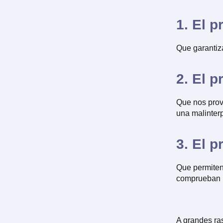
1. El 
Que garantiz
2. El 
Que nos prov
una malinterp
3. El p
Que permiten 
comprueban l
A grandes ra