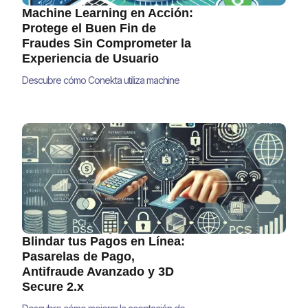
Machine Learning en Acción:
Protege el Buen Fin de
Fraudes Sin Comprometer la
Experiencia de Usuario
Descubre cómo Conekta utiliza machine
learning para proteger tus transacciones en
El Buen Fin sin comprometer la experiencia
del usuario. Conoce los algoritmos y
estrategias que revolucionan la prevención
de fraudes en América Latina.
Blindar tus Pagos en Línea:
Pasarelas de Pago,
Antifraude Avanzado y 3D
Secure 2.x