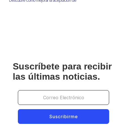
Descubre cómo mejorar la aceptación de
pagos, reducir el fraude y minimizar
contracargos con estrategias avanzadas de
pasarelas de pago, antifraude y 3D Secure
2.0 para grandes empresas. Aprende
soluciones prácticas que optimizan la
seguridad sin afectar la experiencia del
usuario.
Suscríbete para recibir
las últimas noticias.