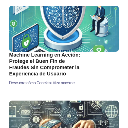
accionables para reducir falsas
declinaciones y mejorar tus ingresos en
2025.
Machine Learning en Acción:
Protege el Buen Fin de
Fraudes Sin Comprometer la
Experiencia de Usuario
Descubre cómo Conekta utiliza machine
learning para proteger tus transacciones en
El Buen Fin sin comprometer la experiencia
del usuario. Conoce los algoritmos y
estrategias que revolucionan la prevención
de fraudes en América Latina.