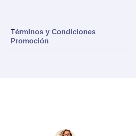
Términos y Condiciones
Promoción
Todas las marcas comerciales mencionadas en el presente
artículo, diversas a CONEKTA®, son propiedad de sus
respectivos titulares y no necesariamente tienen asociación o
relación con GRUPO CONEKTAME, S.A. DE C.V.
Las marcas comerciales referidas son citadas con el único fin
de ejemplificar y describir productos y/o servicios específicos
que fueron objeto del presente artículo. La mención de estas
marcas no implica ninguna alianza o relación comercial con sus
titulares ni desprestigia los productos o servicios que amparan.
El presente artículo tiene una intención informativa y no es una
oferta de productos ni servicios. No se garantiza la veracidad de
la información debido a que puede contener elementos
obtenidos de fuentes públicas.