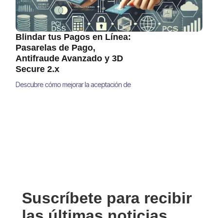
Blindar tus Pagos en Línea:
Pasarelas de Pago,
Antifraude Avanzado y 3D
Secure 2.x
Descubre cómo mejorar la aceptación de
pagos, reducir el fraude y minimizar
contracargos con estrategias avanzadas de
pasarelas de pago, antifraude y 3D Secure
2.0 para grandes empresas. Aprende
soluciones prácticas que optimizan la
seguridad sin afectar la experiencia del
usuario.
Suscríbete para recibir
las últimas noticias.