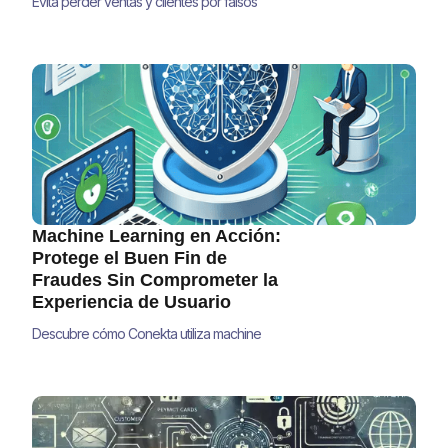
Evita perder ventas y clientes por falsos
positivos en pagos. Descubre estrategias
accionables para reducir falsas
declinaciones y mejorar tus ingresos en
2025.
Machine Learning en Acción:
Protege el Buen Fin de
Fraudes Sin Comprometer la
Experiencia de Usuario
Descubre cómo Conekta utiliza machine
learning para proteger tus transacciones en
El Buen Fin sin comprometer la experiencia
del usuario. Conoce los algoritmos y
estrategias que revolucionan la prevención
de fraudes en América Latina.