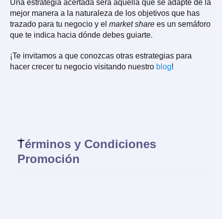
Una estrategia acertada será aquella que se adapte de la
mejor manera a la naturaleza de los objetivos que has
trazado para tu negocio y el
market share
es un semáforo
que te indica hacia dónde debes guiarte.
¡Te invitamos a que conozcas otras estrategias para
hacer crecer tu negocio visitando nuestro
blog
!
Términos y Condiciones
Promoción
Todas las marcas comerciales mencionadas en el presente
artículo, diversas a CONEKTA®, son propiedad de sus
respectivos titulares y no necesariamente tienen asociación o
relación con GRUPO CONEKTAME, S.A. DE C.V.