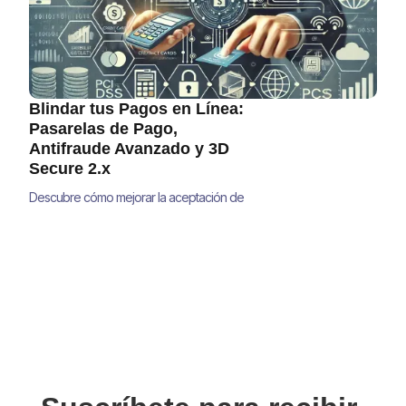
Blindar tus Pagos en Línea:
Pasarelas de Pago,
Antifraude Avanzado y 3D
Secure 2.x
Descubre cómo mejorar la aceptación de
pagos, reducir el fraude y minimizar
contracargos con estrategias avanzadas de
pasarelas de pago, antifraude y 3D Secure
2.0 para grandes empresas. Aprende
soluciones prácticas que optimizan la
seguridad sin afectar la experiencia del
usuario.