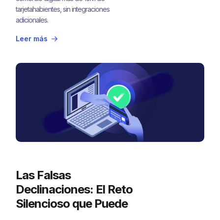
tarjetahabientes, sin integraciones
adicionales.
Leer más
Las Falsas
Declinaciones: El Reto
Silencioso que Puede
Costarle Millones a Tu