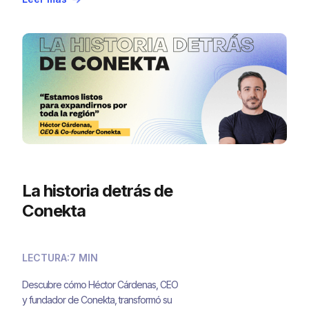
soluciones flexibles, respaldadas por
machine learning y autenticación en
tiempo real, aseguran transacciones sin
fricciones y protegen tu negocio.
Implementa Conekta 3DS2 para disfrutar
de una mayor seguridad y eficiencia en
cada venta.
La historia detrás de
Conekta
LECTURA:
7 MIN
Descubre cómo Héctor Cárdenas, CEO
y fundador de Conekta, transformó su