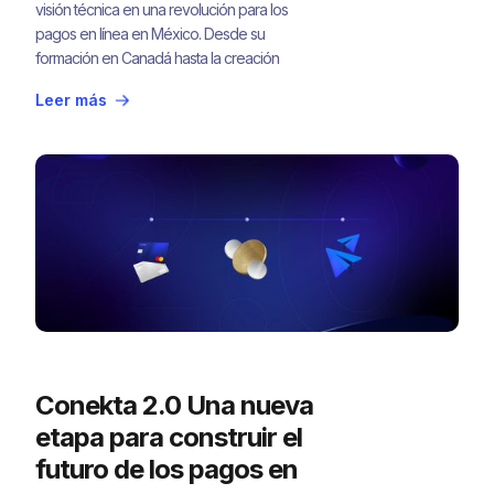
visión técnica en una revolución para los
pagos en línea en México. Desde su
formación en Canadá hasta la creación
de una de las fintech más innovadoras
Leer más
del país.
Conekta 2.0 Una nueva
etapa para construir el
futuro de los pagos en