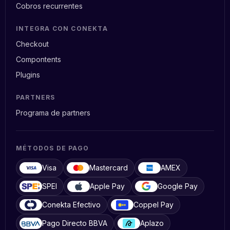
Cobros recurrentes
INTEGRA CON CONEKTA
Checkout
Compontents
Plugins
PARTNERS
Programa de partners
MÉTODOS DE PAGO
Visa
Mastercard
AMEX
SPEI
Apple Pay
Google Pay
Conekta Efectivo
Coppel Pay
Pago Directo BBVA
Aplazo