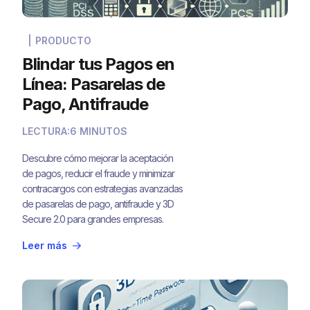
|
PRODUCTO
Blindar tus Pagos en
Línea: Pasarelas de
Pago, Antifraude
Avanzado y 3D Secure
LECTURA:
6 MINUTOS
2.x
Descubre cómo mejorar la aceptación
de pagos, reducir el fraude y minimizar
contracargos con estrategias avanzadas
de pasarelas de pago, antifraude y 3D
Secure 2.0 para grandes empresas.
Aprende soluciones prácticas que
Leer más
optimizan la seguridad sin afectar la
experiencia del usuario.