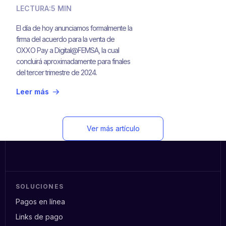
línea en México
LECTURA:
5 MIN
El día de hoy anunciamos formalmente la
firma del acuerdo para la venta de
OXXO Pay a Digital@FEMSA, la cual
concluirá aproximadamente para finales
del tercer trimestre de 2024.
Leer más
Ver más artículo
SOLUCIONES
Pagos en línea
Links de pago