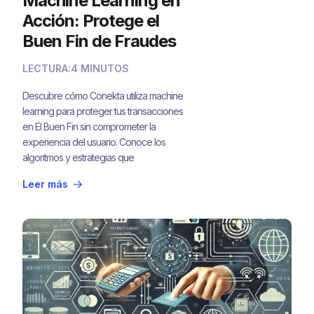
Machine Learning en
Acción: Protege el
Buen Fin de Fraudes
Sin Comprometer la
LECTURA:
4 MINUTOS
Experiencia de Usuario
Descubre cómo Conekta utiliza machine
learning para proteger tus transacciones
en El Buen Fin sin comprometer la
experiencia del usuario. Conoce los
algoritmos y estrategias que
revolucionan la prevención de fraudes
Leer más
en América Latina.